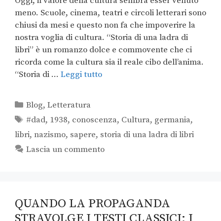
Oggi, il valore della cultura sembra esser venuto
meno. Scuole, cinema, teatri e circoli letterari sono
chiusi da mesi e questo non fa che impoverire la
nostra voglia di cultura. “Storia di una ladra di
libri” è un romanzo dolce e commovente che ci
ricorda come la cultura sia il reale cibo dell’anima.
“Storia di …
Leggi tutto
Blog
,
Letteratura
#dad
,
1938
,
conoscenza
,
Cultura
,
germania
,
libri
,
nazismo
,
sapere
,
storia di una ladra di libri
Lascia un commento
QUANDO LA PROPAGANDA
STRAVOLGE I TESTI CLASSICI: I