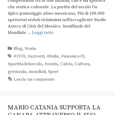
competizione fra le due nazioni, che è sia sportiva
che storica-culturale. La partita del secolo Un
tipico pomeriggio afoso messicano. Più di 100.000
spettatori seduti vicinissimi nell’accogliente Stadio
Azteca di Città del Messico. Semifinale del
Mondiale …
Leggi tutto
Blog
,
Storia
#1970
,
#azzurri
,
#italia
,
#messico70
,
#partitadelsecolo
,
#storia
,
Calcio
,
Cultura
,
germania
,
mondiali
,
Sport
Lascia un commento
MARIO CATANIA SUPPORTA LA