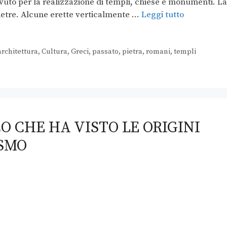
uto per la realizzazione di templi, chiese e monumenti. La
ietre. Alcune erette verticalmente …
Leggi tutto
architettura
,
Cultura
,
Greci
,
passato
,
pietra
,
romani
,
templi
O CHE HA VISTO LE ORIGINI
ISMO