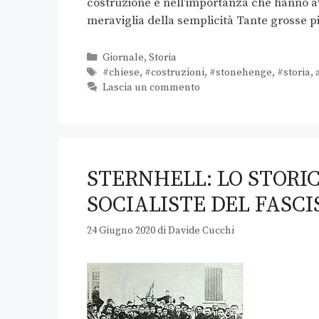
costruzione e nell’importanza che hanno av
meraviglia della semplicità Tante grosse p
Giornale
,
Storia
#chiese
,
#costruzioni
,
#stonehenge
,
#storia
,
Lascia un commento
STERNHELL: LO STORIC
SOCIALISTE DEL FASC
24 Giugno 2020
di
Davide Cucchi