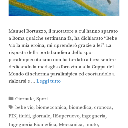
Manuel Bortuzzo, il nuotatore a cui hanno sparato
a Roma qualche settimana fa, ha dichiarato “Bebe
Vio la mia eroina, mi riprenderò grazie a lei”. La
risposta della portabandiera dello sport
paralimpico italiano non ha tardato a farsi sentire
dedicando la medaglia d’oro vinta alla Coppa del
Mondo di scherma paralimipica ed esortandolo a
rialzarsi e …
Leggi tutto
Giornale
,
Sport
bebe vio
,
biomeccanica
,
biomedica
,
cronoca
,
FIN
,
fluidi
,
giornale
,
IlSuperuovo
,
ingegneria
,
Ingegneria Biomedica
,
Meccanica
,
nuoto
,