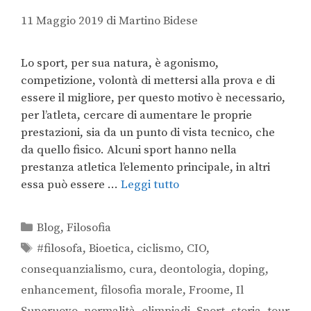
11 Maggio 2019
di
Martino Bidese
Lo sport, per sua natura, è agonismo,
competizione, volontà di mettersi alla prova e di
essere il migliore, per questo motivo è necessario,
per l’atleta, cercare di aumentare le proprie
prestazioni, sia da un punto di vista tecnico, che
da quello fisico. Alcuni sport hanno nella
prestanza atletica l’elemento principale, in altri
essa può essere …
Leggi tutto
Blog
,
Filosofia
#filosofa
,
Bioetica
,
ciclismo
,
CIO
,
consequanzialismo
,
cura
,
deontologia
,
doping
,
enhancement
,
filosofia morale
,
Froome
,
Il
Superuovo
,
normalità
,
olimpiadi
,
Sport
,
storia
,
tour