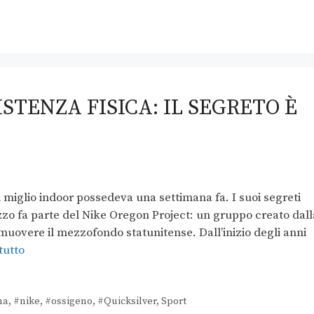
ISTENZA FISICA: IL SEGRETO È
ul miglio indoor possedeva una settimana fa. I suoi segreti
azzo fa parte del Nike Oregon Project: un gruppo creato dall
muovere il mezzofondo statunitense. Dall’inizio degli anni
tutto
na
,
#nike
,
#ossigeno
,
#Quicksilver
,
Sport