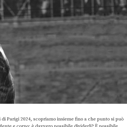
i di Parigi 2024, scopriamo insieme fino a che punto si può
Mente e corpo: è davvero possibile dividerli? È possibile