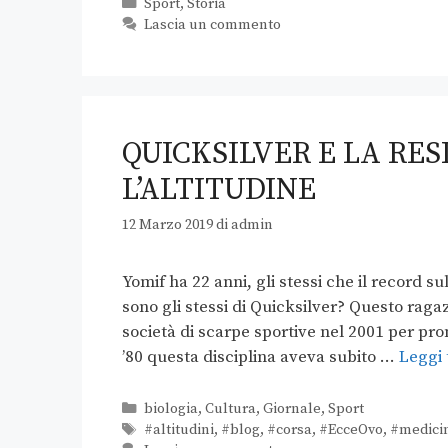
Sport
,
Storia
Lascia un commento
QUICKSILVER E LA RES
L’ALTITUDINE
12 Marzo 2019
di
admin
Yomif ha 22 anni, gli stessi che il record s
sono gli stessi di Quicksilver? Questo rag
società di scarpe sportive nel 2001 per pro
’80 questa disciplina aveva subito …
Leggi 
biologia
,
Cultura
,
Giornale
,
Sport
#altitudini
,
#blog
,
#corsa
,
#EcceOvo
,
#medici