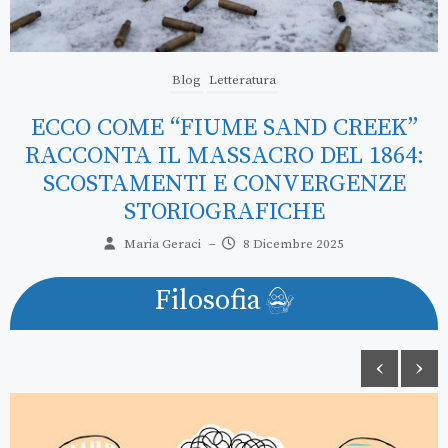
Blog
Letteratura
QUANDO DUE LINGUE DIVIDONO UN
IO: ECCO COME RAMONDINO
RACCONTA LA NASCITA DELLA
SOGGETTIVITÀ LINGUISTICA
Maria Geraci
–
17 Novembre 2025
Filosofia
‹
›