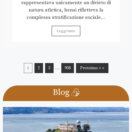
rappresentava unicamente un divieto di
natura atletica, bensì rifletteva la
complessa stratificazione sociale...
Leggi tutto
…
1
2
3
908
Prossimo » »
Blog