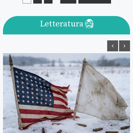
Letteratura
‹
›