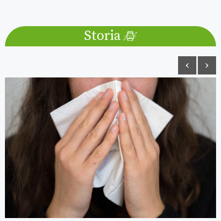
Storia
‹
›