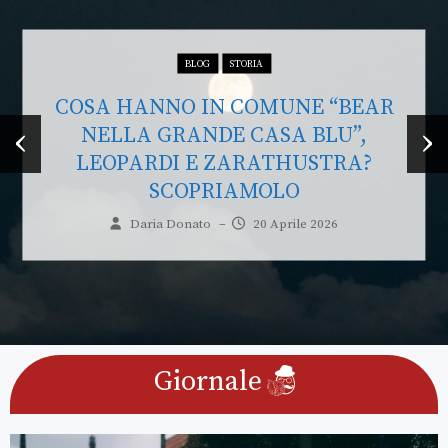
BLOG
STORIA
SA HANNO IN COMUNE “BEAR
‹
›
NELLA GRANDE CASA BLU”,
LEOPARDI E ZARATHUSTRA?
A
SCOPRIAMOLO
Daria Donato
–
20 Aprile 2026
Giornale