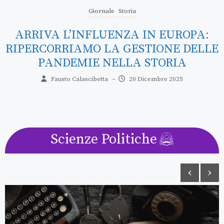
Blog
Storia
L’ONTOLOGIA DEL BUIO: RESISTENZA
ACUSTICA E SPAZIALITÀ COERCITIVA
IN “TUTTA LA LUCE CHE NON
VEDIAMO”
Maria Geraci
–
15 Dicembre 2025
Scienze Politiche
‹
›