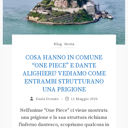
Blog
Storia
COSA HANNO IN COMUNE
“ONE PIECE” E DANTE
ALIGHIERI? VEDIAMO COME
ENTRAMBI STRUTTURANO
UNA PRIGIONE
Daria Donato
–
11 Maggio 2026
Nell'anime "One Piece" ci viene mostrata
una prigione e la sua struttura richiama
l'inferno dantesco, scopriamo qualcosa in