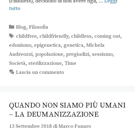
(childless), decidono di non avere figli, …
Leggi
tutto
Blog
,
Filosofia
childfree
,
childfriendly
,
childless
,
coming out
,
edonismo
,
epigenetica
,
genetica
,
Michela
Andreozzi
,
popolazione
,
pregiudizi
,
sessismo
,
Società
,
sterilizzazione
,
Time
Lascia un commento
QUANDO NON SIAMO PIÙ UMANI
– LA DEUMANIZZAZIONE
13 Settembre 2018
di
Marco Funaro