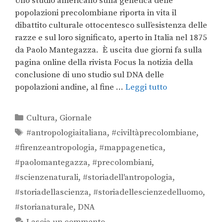
Uno studio americano sulla genetica delle
popolazioni precolombiane riporta in vita il
dibattito culturale ottocentesco sull’esistenza delle
razze e sul loro significato, aperto in Italia nel 1875
da Paolo Mantegazza. È uscita due giorni fa sulla
pagina online della rivista Focus la notizia della
conclusione di uno studio sul DNA delle
popolazioni andine, al fine …
Leggi tutto
Cultura
,
Giornale
#antropologiaitaliana
,
#civiltàprecolombiane
,
#firenzeantropologia
,
#mappagenetica
,
#paolomantegazza
,
#precolombiani
,
#scienzenaturali
,
#storiadell'antropologia
,
#storiadellascienza
,
#storiadellescienzedelluomo
,
#storianaturale
,
DNA
Lascia un commento