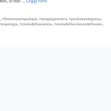
ine, al fine …
Leggi tutto
,
#firenzeantropologia
,
#mappagenetica
,
#paolomantegazza
,
ntropologia
,
#storiadellascienza
,
#storiadellescienzedelluomo
,