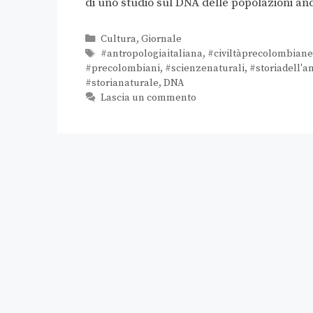
di uno studio sul DNA delle popolazioni and
Cultura
,
Giornale
#antropologiaitaliana
,
#civiltàprecolombiane
#precolombiani
,
#scienzenaturali
,
#storiadell'a
#storianaturale
,
DNA
Lascia un commento