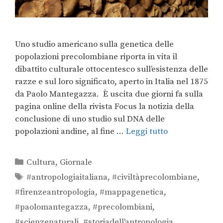
Uno studio americano sulla genetica delle
popolazioni precolombiane riporta in vita il
dibattito culturale ottocentesco sull’esistenza delle
razze e sul loro significato, aperto in Italia nel 1875
da Paolo Mantegazza. È uscita due giorni fa sulla
pagina online della rivista Focus la notizia della
conclusione di uno studio sul DNA delle
popolazioni andine, al fine …
Leggi tutto
Cultura
,
Giornale
#antropologiaitaliana
,
#civiltàprecolombiane
,
#firenzeantropologia
,
#mappagenetica
,
#paolomantegazza
,
#precolombiani
,
#scienzenaturali
,
#storiadell'antropologia
,