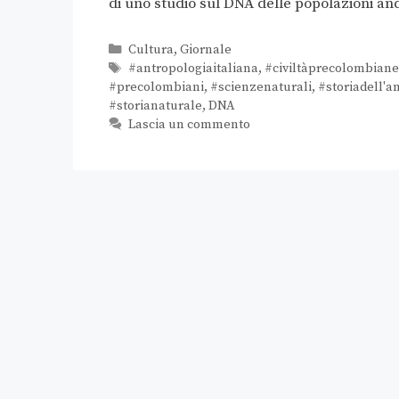
di uno studio sul DNA delle popolazioni and
Cultura
,
Giornale
#antropologiaitaliana
,
#civiltàprecolombiane
#precolombiani
,
#scienzenaturali
,
#storiadell'a
#storianaturale
,
DNA
Lascia un commento