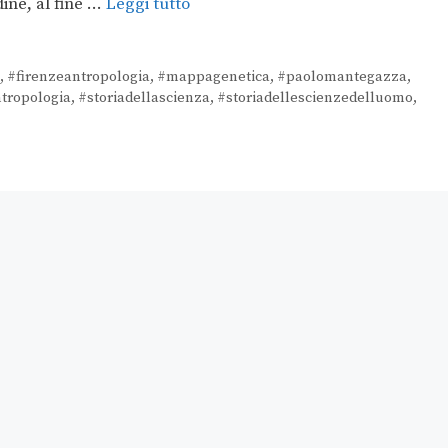
ine, al fine …
Leggi tutto
,
#firenzeantropologia
,
#mappagenetica
,
#paolomantegazza
,
ntropologia
,
#storiadellascienza
,
#storiadellescienzedelluomo
,