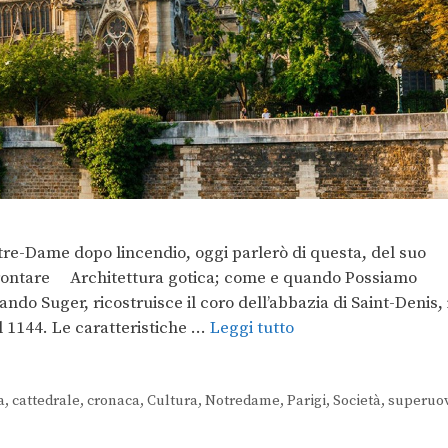
otre-Dame dopo lincendio, oggi parlerò di questa, del suo
ffrontare Architettura gotica; come e quando Possiamo
uando Suger, ricostruisce il coro dell’abbazia di Saint-Denis, 
l 1144. Le caratteristiche …
Leggi tutto
a
,
cattedrale
,
cronaca
,
Cultura
,
Notredame
,
Parigi
,
Società
,
superuo