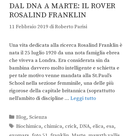
DAL DNA A MARTE: IL ROVER
ROSALIND FRANKLIN
11 Febbraio 2019
di
Roberto Parisi
Una vita dedicata alla ricerca Rosalind Franklin è
nata il 25 luglio 1920 da una nota famiglia ebrea
che viveva a Londra. Era considerata sin da
bambina davvero molto intelligente e schietta e
per tale motivo venne mandata alla St.Paul’s
School nella sezione femminile, una delle più
rigorose della capitale britannica (soprattutto
nell’ambito di discipline …
Leggi tutto
Blog
,
Scienza
Biochimica
,
chimica
,
crick
,
DNA
,
elica
,
esa
,
exomars
,
foto 51
,
franklin
,
Marte
,
mawrth vallis
,