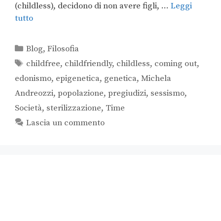
(childless), decidono di non avere figli, …
Leggi
tutto
Blog
,
Filosofia
childfree
,
childfriendly
,
childless
,
coming out
,
edonismo
,
epigenetica
,
genetica
,
Michela
Andreozzi
,
popolazione
,
pregiudizi
,
sessismo
,
Società
,
sterilizzazione
,
Time
Lascia un commento