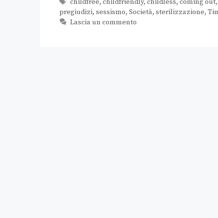
childfree
,
childfriendly
,
childless
,
coming out
pregiudizi
,
sessismo
,
Società
,
sterilizzazione
,
Ti
Lascia un commento