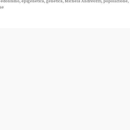
,
edonismo
,
epigenetica
,
genetica
,
Michela Andreozzi
,
popolazione
,
me