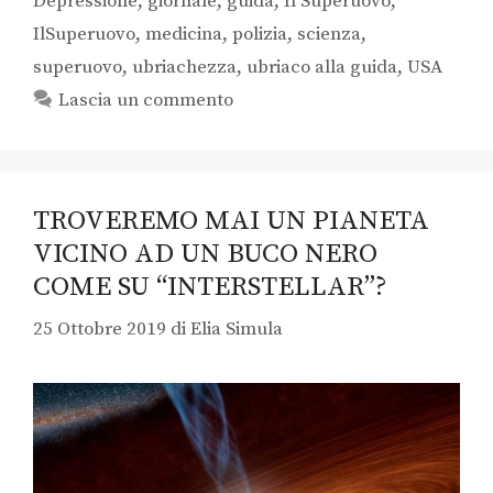
Depressione
,
giornale
,
guida
,
Il Superuovo
,
IlSuperuovo
,
medicina
,
polizia
,
scienza
,
superuovo
,
ubriachezza
,
ubriaco alla guida
,
USA
Lascia un commento
TROVEREMO MAI UN PIANETA
VICINO AD UN BUCO NERO
COME SU “INTERSTELLAR”?
25 Ottobre 2019
di
Elia Simula