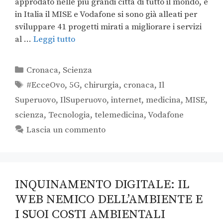
approdato nelle più grandi città di tutto il mondo, e
in Italia il MISE e Vodafone si sono già alleati per
sviluppare 41 progetti mirati a migliorare i servizi
al …
Leggi tutto
Cronaca
,
Scienza
#EcceOvo
,
5G
,
chirurgia
,
cronaca
,
Il
Superuovo
,
IlSuperuovo
,
internet
,
medicina
,
MISE
,
scienza
,
Tecnologia
,
telemedicina
,
Vodafone
Lascia un commento
INQUINAMENTO DIGITALE: IL
WEB NEMICO DELL’AMBIENTE E
I SUOI COSTI AMBIENTALI