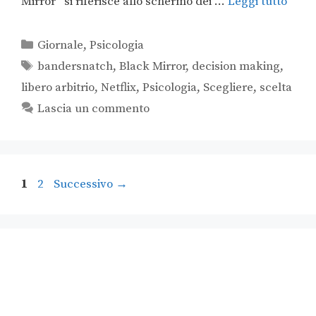
Mirror” si riferisce allo schermo dei …
Leggi tutto
Giornale
,
Psicologia
bandersnatch
,
Black Mirror
,
decision making
,
libero arbitrio
,
Netflix
,
Psicologia
,
Scegliere
,
scelta
Lascia un commento
1
2
Successivo
→