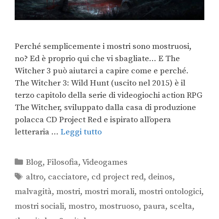
Perché semplicemente i mostri sono mostruosi,
no? Ed è proprio qui che vi sbagliate… E The
Witcher 3 può aiutarci a capire come e perché.
The Witcher 3: Wild Hunt (uscito nel 2015) è il
terzo capitolo della serie di videogiochi action RPG
The Witcher, sviluppato dalla casa di produzione
polacca CD Project Red e ispirato all’opera
letteraria …
Leggi tutto
Blog
,
Filosofia
,
Videogames
altro
,
cacciatore
,
cd project red
,
deinos
,
malvagità
,
mostri
,
mostri morali
,
mostri ontologici
,
mostri sociali
,
mostro
,
mostruoso
,
paura
,
scelta
,