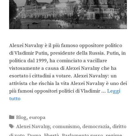
Alexei Navalny è il più famoso oppositore politico
di Vladimir Putin, presidente della Russia. Putin, in
politica dal 1999, ha cominciato a vacillare
vistosamente a causa di Alexei Navalny che ha
esortato i cittadini a votare. Alexei Navalny: un
attivista che rischia la vita Alexei Navalny è uno dei
più famosi oppositori politici di Vladimir …
Leggi
tutto
Blog
,
europa
Alexei Navalny
,
comunismo
,
democrazia
,
diritto
di voto
,
Duma
,
libertà
,
Parlamento russo
,
regime