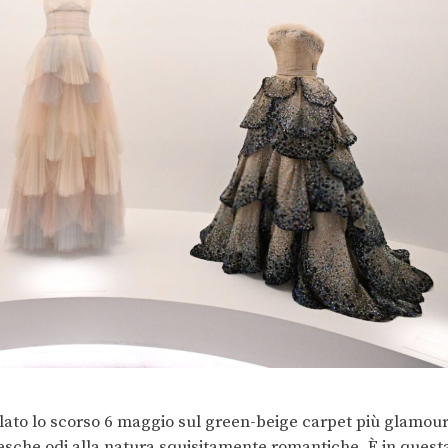
filato lo scorso 6 maggio sul green-beige carpet più glamou
tesche odi alla natura squisitamente romantiche. È in quest