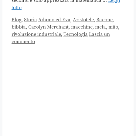
secoli si è solo apprezzata la matematica …
Leggi
tutto
Categorie
Tag
Blog
,
Storia
Adamo ed Eva
,
Aristotele
,
Bacone
,
bibbia
,
Carolyn Merchant
,
macchine
,
mela
,
mito
,
rivoluzione industriale
,
Tecnologia
Lascia un
commento