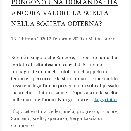
PONGONO UNA DOMANDA: HA
ANCORA VALORE LA SCELTA
NELLA SOCIETÀ ODIERNA?
13 Febbraio 2020
12 Febbraio 2020
di
Mattia Bonini
Eden è il singolo che Rancore, rapper romano, ha
portato al settantesimo festival di Sanremo
Immaginate una mela rotolare nel tappeto del
tempo e ripercorrere la storia umana come un filo
rosso che lega l’uomo presente non solo al passato
ma anche al futuro. La mela è ipostasi della scelta
nelle mani dell’uomo. Non guardare …
Leggi tutto
Categorie
Tag
Blog
,
Letteratura
#eden
,
mela
,
progresso
,
rancore
,
Sanremo
,
scelta
,
speranza
,
Verga
Lascia un
commento