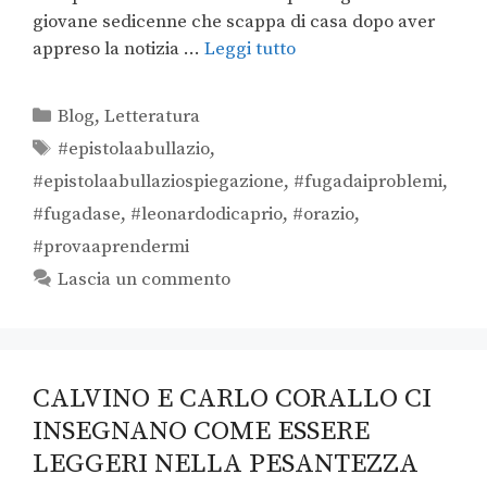
giovane sedicenne che scappa di casa dopo aver
appreso la notizia …
Leggi tutto
Blog
,
Letteratura
#epistolaabullazio
,
#epistolaabullaziospiegazione
,
#fugadaiproblemi
,
#fugadase
,
#leonardodicaprio
,
#orazio
,
#provaaprendermi
Lascia un commento
CALVINO E CARLO CORALLO CI
INSEGNANO COME ESSERE
LEGGERI NELLA PESANTEZZA