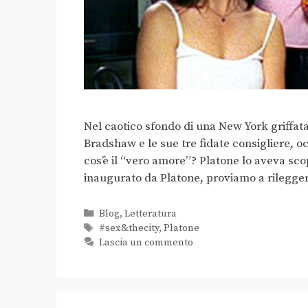
Nel caotico sfondo di una New York griffat
Bradshaw e le sue tre fidate consigliere, 
cos’è il “vero amore”? Platone lo aveva scope
inaugurato da Platone, proviamo a rilegg
Blog
,
Letteratura
#sex&thecity
,
Platone
Lascia un commento