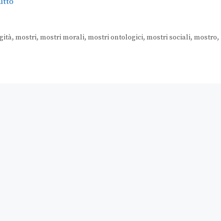
utto
gità
,
mostri
,
mostri morali
,
mostri ontologici
,
mostri sociali
,
mostro
,