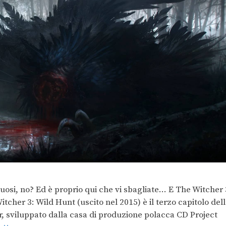
osi, no? Ed è proprio qui che vi sbagliate… E The Witcher 
tcher 3: Wild Hunt (uscito nel 2015) è il terzo capitolo del
r, sviluppato dalla casa di produzione polacca CD Project