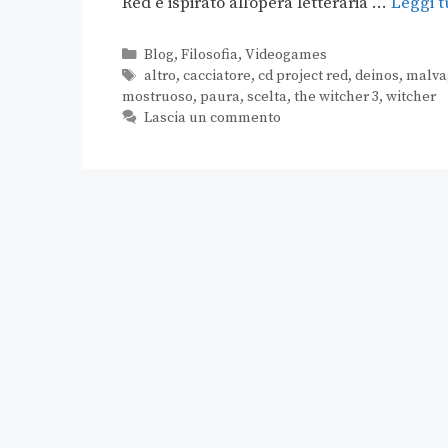
Red e ispirato all’opera letteraria …
Leggi t
Blog
,
Filosofia
,
Videogames
altro
,
cacciatore
,
cd project red
,
deinos
,
malva
mostruoso
,
paura
,
scelta
,
the witcher 3
,
witcher
Lascia un commento