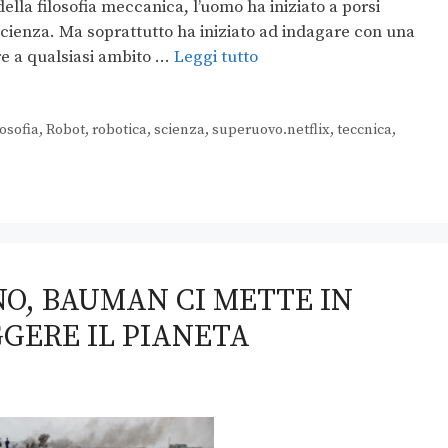
della filosofia meccanica, l’uomo ha iniziato a porsi
a scienza. Ma soprattutto ha iniziato ad indagare con una
re a qualsiasi ambito …
Leggi tutto
losofia
,
Robot
,
robotica
,
scienza
,
superuovo.netflix
,
teccnica
,
O, BAUMAN CI METTE IN
GERE IL PIANETA