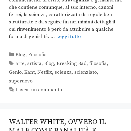
comunemente di estro, stravaganza e genialità ma
che contiene comunque, al suo interno, canoni
ferrei; la scienza, caratterizzata da regole ben
strutturate e da seguire fin nei minimi dettagli il
cui rinvenimento è però da attribuire a qualche
forma di genialità. …
Leggi tutto
Blog
,
Filosofia
arte
,
artista
,
Blog
,
Breaking Bad
,
filosofia
,
Genio
,
Kant
,
Netflix
,
scienza
,
scienziato
,
superuovo
Lascia un commento
WALTER WHITE, OVVERO IL
MALE COME BANALITÀ E