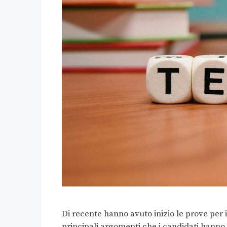
Di recente hanno avuto inizio le prove per 
principali argomenti che i candidati hanno 