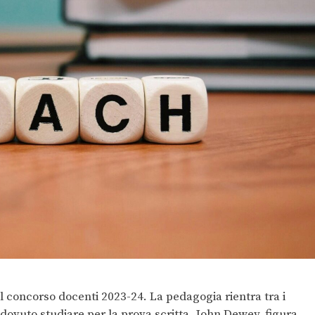
il concorso docenti 2023-24. La pedagogia rientra tra i
dovuto studiare per la prova scritta. John Dewey, figura