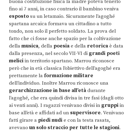
buona costituzione fisica la madre poteva tenerlo
fino ai 7 anni, in caso contrario il bambino veniva
esposto
su un letamaio. Sicuramente l’agoghé
spartana arcaica formava un cittadino a tutto
tondo, non solo il perfetto soldato. La prova del
fatto che ci fosse anche spazio per la coltivazione
della
musica
, della
poesia
e della
retorica
è data
dalla presenza, nel secolo VII-VI di
grandi poeti
melici
in territorio spartano. Marrou riconosce
però che in età classica l’obiettivo dell’agoghé era
prettamente la
formazione militare
dell’individuo. Inoltre Marrou riconosce una
gerarchizzazione in base all’età
durante
l’agoghé, che era quindi divisa in tre fasi (dagli otto
ai venti anni). I ragazzi venivano divisi in
gruppi
in
base all’età e affidati ad un
supervisore
. Venivano
fatti girare a
piedi nudi
e con la testa rasata,
avevano
un solo straccio per tutte le stagioni
.