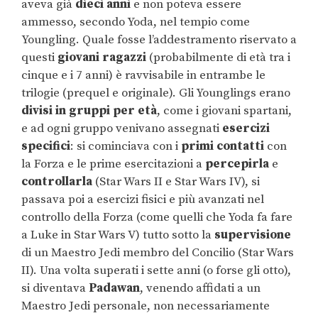
aveva già
dieci anni
e non poteva essere
ammesso, secondo Yoda, nel tempio come
Youngling. Quale fosse l’addestramento riservato a
questi
giovani ragazzi
(probabilmente di età tra i
cinque e i 7 anni) è ravvisabile in entrambe le
trilogie (prequel e originale). Gli Younglings erano
divisi in gruppi per età
, come i giovani spartani,
e ad ogni gruppo venivano assegnati
esercizi
specifici
: si cominciava con i
primi contatti
con
la Forza e le prime esercitazioni a
percepirla
e
controllarla
(Star Wars II e Star Wars IV), si
passava poi a esercizi fisici e più avanzati nel
controllo della Forza (come quelli che Yoda fa fare
a Luke in Star Wars V) tutto sotto la
supervisione
di un Maestro Jedi membro del Concilio (Star Wars
II). Una volta superati i sette anni (o forse gli otto),
si diventava
Padawan
, venendo affidati a un
Maestro Jedi personale, non necessariamente