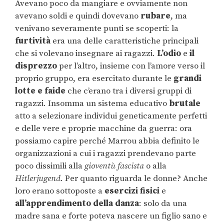
Avevano poco da mangiare e ovviamente non
avevano soldi e quindi dovevano
rubare
, ma
venivano severamente punti se scoperti: la
furtività
era una delle caratteristiche principali
che si volevano insegnare ai ragazzi.
L’odio
e
il
disprezzo
per l’altro, insieme con l’amore verso il
proprio gruppo, era esercitato durante le
grandi
lotte e faide
che c’erano tra i diversi gruppi di
ragazzi. Insomma un sistema educativo
brutale
atto a selezionare individui geneticamente perfetti
e delle vere e proprie macchine da guerra: ora
possiamo capire perché Marrou abbia definito le
organizzazioni a cui i ragazzi prendevano parte
poco dissimili alla
gioventù fascista
o alla
Hitlerjugend
. Per quanto riguarda le donne? Anche
loro erano sottoposte a
esercizi fisici
e
all’apprendimento della danza
: solo da una
madre sana e forte poteva nascere un figlio sano e