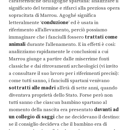
caratteristiche dell’agoghé spartana: analizzare il
significato del termine e rifarci alla preziosa opera
sopracitata di Marrou. Agoghé significa
letteralmente ‘
conduzione
’ ed è usata in
riferimento all’allevamento, perciò possiamo
immaginare che i fanciulli fossero
trattati come
animali
durante l’allenamento. E in effetti è così:
analizziamo rapidamente le conclusioni a cui
Marrou giunge a partire dalle miserrime fonti
classiche e dai ritrovamenti archeologici (vi invito
a consultare il suo lavoro per i riferimenti precisi):
come tutti sanno, i fanciulli spartani venivano
sottratti alle madri
all’età di sette anni, quando
diventava proprietà dello Stato. Forse però non
tutti sanno che ciascun bambino spartano al
momento della nascita era presentato
davanti ad
un collegio di saggi
che ne decidevano il destino:
se il consiglio decideva che il bambino era di