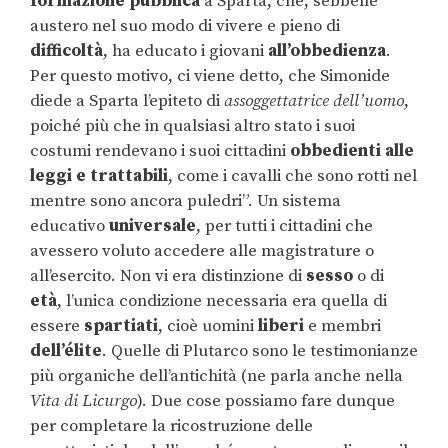
formazione pubblica
a Sparta, che, sebbene
austero nel suo modo di vivere e pieno di
difficoltà
, ha educato i giovani
all’obbedienza
.
Per questo motivo, ci viene detto, che Simonide
diede a Sparta l’epiteto di
assoggettatrice dell’uomo
,
poiché più che in qualsiasi altro stato i suoi
costumi rendevano i suoi cittadini
obbedienti alle
leggi e trattabili
, come i cavalli che sono rotti nel
mentre sono ancora puledri”. Un sistema
educativo
universale
, per tutti i cittadini che
avessero voluto accedere alle magistrature o
all’esercito. Non vi era distinzione di
sesso
o di
età
, l’unica condizione necessaria era quella di
essere
spartiati
, cioè uomini
liberi
e membri
dell’élite
. Quelle di Plutarco sono le testimonianze
più organiche dell’antichità (ne parla anche nella
Vita di Licurgo
). Due cose possiamo fare dunque
per completare la ricostruzione delle