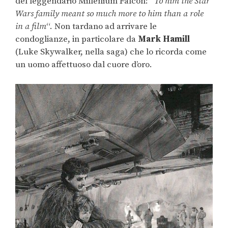
del leggendario Millenium Falcon: “
To him the Star
Wars family meant so much more to him than a role
in a film
“. Non tardano ad arrivare le
condoglianze, in particolare da
Mark Hamill
(Luke Skywalker, nella saga) che lo ricorda come
un uomo affettuoso dal cuore d’oro.