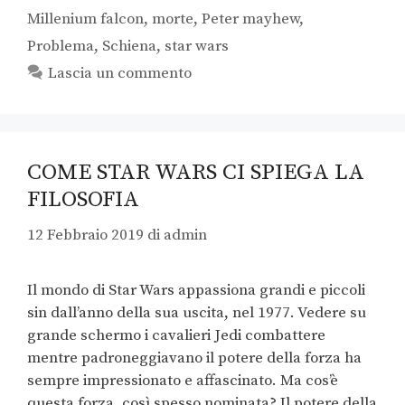
Millenium falcon
,
morte
,
Peter mayhew
,
Problema
,
Schiena
,
star wars
Lascia un commento
COME STAR WARS CI SPIEGA LA
FILOSOFIA
12 Febbraio 2019
di
admin
Il mondo di Star Wars appassiona grandi e piccoli
sin dall’anno della sua uscita, nel 1977. Vedere su
grande schermo i cavalieri Jedi combattere
mentre padroneggiavano il potere della forza ha
sempre impressionato e affascinato. Ma cos’è
questa forza, così spesso nominata? Il potere della