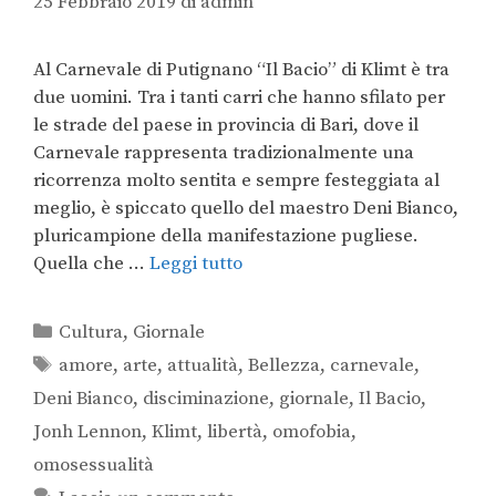
25 Febbraio 2019
di
admin
Al Carnevale di Putignano “Il Bacio” di Klimt è tra
due uomini. Tra i tanti carri che hanno sfilato per
le strade del paese in provincia di Bari, dove il
Carnevale rappresenta tradizionalmente una
ricorrenza molto sentita e sempre festeggiata al
meglio, è spiccato quello del maestro Deni Bianco,
pluricampione della manifestazione pugliese.
Quella che …
Leggi tutto
Cultura
,
Giornale
amore
,
arte
,
attualità
,
Bellezza
,
carnevale
,
Deni Bianco
,
disciminazione
,
giornale
,
Il Bacio
,
Jonh Lennon
,
Klimt
,
libertà
,
omofobia
,
omosessualità