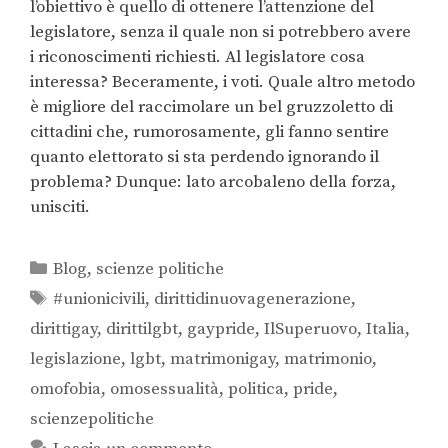
l’obiettivo è quello di ottenere l’attenzione del
legislatore, senza il quale non si potrebbero avere
i riconoscimenti richiesti. Al legislatore cosa
interessa? Beceramente, i voti. Quale altro metodo
è migliore del raccimolare un bel gruzzoletto di
cittadini che, rumorosamente, gli fanno sentire
quanto elettorato si sta perdendo ignorando il
problema? Dunque: lato arcobaleno della forza,
unisciti.
Blog
,
scienze politiche
#unionicivili
,
dirittidinuovagenerazione
,
dirittigay
,
dirittilgbt
,
gaypride
,
IlSuperuovo
,
Italia
,
legislazione
,
lgbt
,
matrimonigay
,
matrimonio
,
omofobia
,
omosessualità
,
politica
,
pride
,
scienzepolitiche