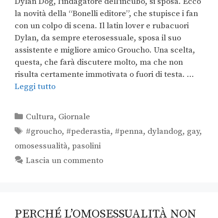
Dylan Dog, l’indagatore dell’incubo, si sposa. Ecco
la novità della “Bonelli editore”, che stupisce i fan
con un colpo di scena. Il latin lover e rubacuori
Dylan, da sempre eterosessuale, sposa il suo
assistente e migliore amico Groucho. Una scelta,
questa, che farà discutere molto, ma che non
risulta certamente immotivata o fuori di testa. …
Leggi tutto
Cultura
,
Giornale
#groucho
,
#pederastia
,
#penna
,
dylandog
,
gay
,
omosessualità
,
pasolini
Lascia un commento
PERCHÉ L’OMOSESSUALITÀ NON