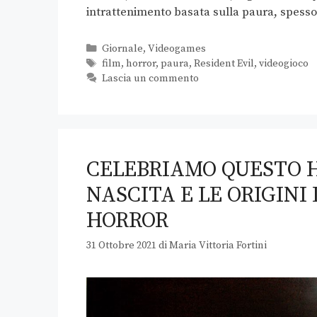
intrattenimento basata sulla paura, spess
Giornale
,
Videogames
film
,
horror
,
paura
,
Resident Evil
,
videogioco
Lascia un commento
CELEBRIAMO QUESTO 
NASCITA E LE ORIGIN
HORROR
31 Ottobre 2021
di
Maria Vittoria Fortini