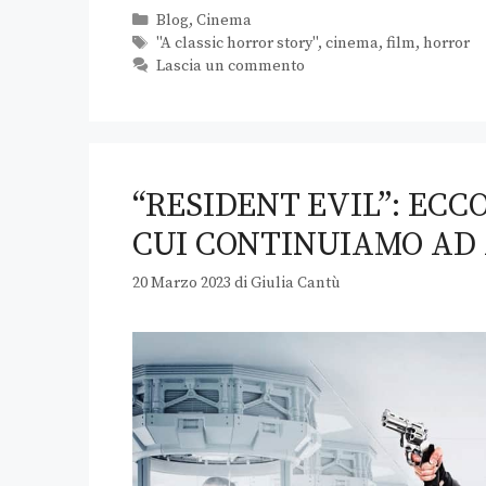
Blog
,
Cinema
"A classic horror story"
,
cinema
,
film
,
horror
Lascia un commento
“RESIDENT EVIL”: ECC
CUI CONTINUIAMO AD
20 Marzo 2023
di
Giulia Cantù