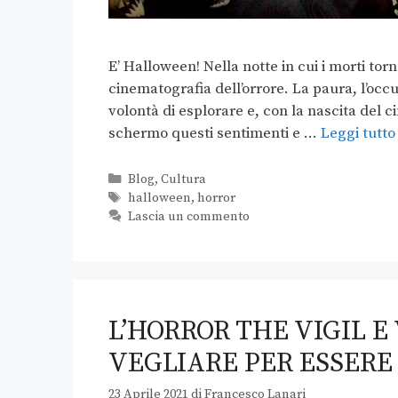
E’ Halloween! Nella notte in cui i morti tor
cinematografia dell’orrore. La paura, l’occu
volontà di esplorare e, con la nascita del c
schermo questi sentimenti e …
Leggi tutto
Blog
,
Cultura
halloween
,
horror
Lascia un commento
L’HORROR THE VIGIL E
VEGLIARE PER ESSERE
23 Aprile 2021
di
Francesco Lanari