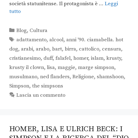
società statunitense. Il protagonista è …
Leggi
tutto
Blog
,
Cultura
adattamento
,
alcool
,
anni '90. ciamabella. hot
dog
,
arabi
,
arabo
,
bart
,
birra
,
cattolico
,
censura
,
cristianesimo
,
duff
,
falafel
,
homer
,
islam
,
krusty
,
krusty il clown
,
lisa
,
maggie
,
marge simpson
,
musulmano
,
ned flanders
,
Religione
,
shamshoon
,
Simpson
,
the simpsons
Lascia un commento
HOMER, LISA E ULRICH BECK: I