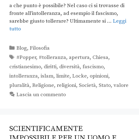
a che punto è possibile? Nel caso ci si trovasse di
fronte all’intolleranza, ad esempio il fascismo,
sarebbe giusto tollerare? Ultimamente si …
Leggi
tutto
Blog
,
Filosofia
#Popper
,
#tolleranza
,
apertura
,
Chiesa
,
cristianesimo
,
diritti
,
diversità
,
fascismo
,
intolleranza
,
islam
,
limite
,
Locke
,
opinioni
,
pluralità
,
Religione
,
religioni
,
Società
,
Stato
,
valore
Lascia un commento
SCIENTIFICAMENTE
IMPOSSIBILE PER UN UOMO E