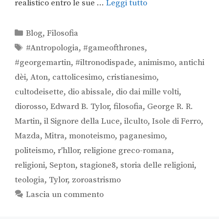
realistico entro le sue …
Leggi tutto
Blog
,
Filosofia
#Antropologia
,
#gameofthrones
,
#georgemartin
,
#iltronodispade
,
animismo
,
antichi
dèi
,
Aton
,
cattolicesimo
,
cristianesimo
,
cultodeisette
,
dio abissale
,
dio dai mille volti
,
diorosso
,
Edward B. Tylor
,
filosofia
,
George R. R.
Martin
,
il Signore della Luce
,
ilculto
,
Isole di Ferro
,
Mazda
,
Mitra
,
monoteismo
,
paganesimo
,
politeismo
,
r'hllor
,
religione greco-romana
,
religioni
,
Septon
,
stagione8
,
storia delle religioni
,
teologia
,
Tylor
,
zoroastrismo
Lascia un commento