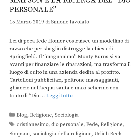
SIMPSON E LA RICERCA DEL “DIO
PERSONALE”
15 Marzo 2019
di
Simone Iavolato
Lei di poca fede Homer costruisce un modellino di
razzo che per sbaglio distrugge la chiesa di
Springfield. Il “magnanimo” Monty Burns si va
avanti per finanziare le riparazioni, ma trasforma il
luogo di culto in una azienda dedita al profitto.
Cartelloni pubblicitari, poltrone massaggianti,
ghiaccio nell’acqua santa e maxi schermo con
tanto di “Dio …
Leggi tutto
Blog
,
Religione
,
Sociologia
cristianesimo
,
dio personale
,
Fede
,
Religione
,
Simpson
,
sociologia della religione
,
Urlich Beck