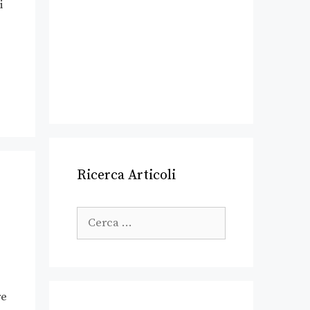
i
Ricerca Articoli
re