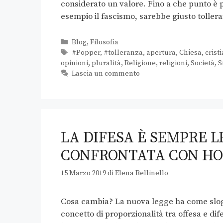
considerato un valore. Fino a che punto è po
esempio il fascismo, sarebbe giusto tolle
Blog
,
Filosofia
#Popper
,
#tolleranza
,
apertura
,
Chiesa
,
crist
opinioni
,
pluralità
,
Religione
,
religioni
,
Società
,
S
Lascia un commento
LA DIFESA È SEMPRE 
CONFRONTATA CON HO
15 Marzo 2019
di
Elena Bellinello
Cosa cambia? La nuova legge ha come slogan
concetto di proporzionalità tra offesa e di