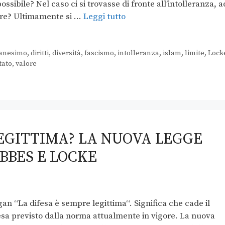
ssibile? Nel caso ci si trovasse di fronte all’intolleranza, a
rare? Ultimamente si …
Leggi tutto
ianesimo
,
diritti
,
diversità
,
fascismo
,
intolleranza
,
islam
,
limite
,
Lock
tato
,
valore
LEGITTIMA? LA NUOVA LEGGE
BBES E LOCKE
 “La difesa è sempre legittima“. Significa che cade il
fesa previsto dalla norma attualmente in vigore. La nuova