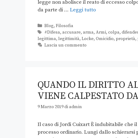
legge non abolisce il reato di eccesso colpos
da parte di …
Leggi tutto
Blog
,
Filosofia
#Difesa
,
accusare
,
arma
,
Armi
,
colpa
,
difende
legittima
,
legittimità
,
Locke
,
Omicidio
,
proprietà
,
Lascia un commento
QUANDO IL DIRITTO A
VIENE CALPESTATO DA
9 Marzo 2019
di
admin
Il caso di Jordi Cuixart È indubitabile che 
processo ordinario. Lungi dallo schierars