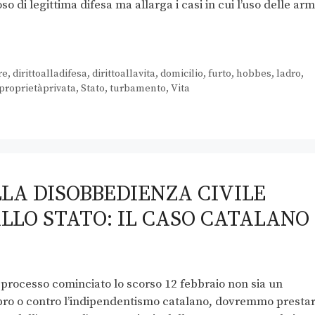
o di legittima difesa ma allarga i casi in cui l’uso delle arm
re
,
dirittoalladifesa
,
dirittoallavita
,
domicilio
,
furto
,
hobbes
,
ladro
,
proprietàprivata
,
Stato
,
turbamento
,
Vita
LLA DISOBBEDIENZA CIVILE
LLO STATO: IL CASO CATALANO
il processo cominciato lo scorso 12 febbraio non sia un
i pro o contro l’indipendentismo catalano, dovremmo presta