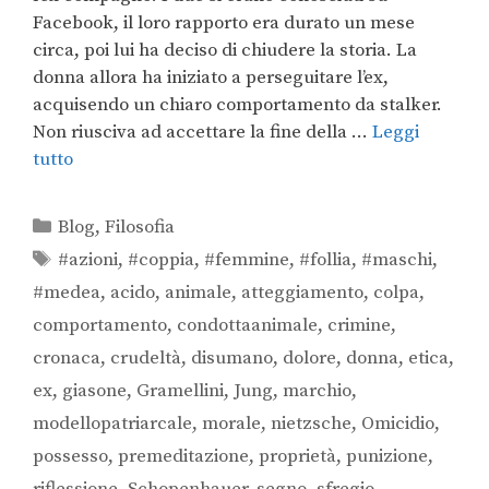
Facebook, il loro rapporto era durato un mese
circa, poi lui ha deciso di chiudere la storia. La
donna allora ha iniziato a perseguitare l’ex,
acquisendo un chiaro comportamento da stalker.
Non riusciva ad accettare la fine della …
Leggi
tutto
Blog
,
Filosofia
#azioni
,
#coppia
,
#femmine
,
#follia
,
#maschi
,
#medea
,
acido
,
animale
,
atteggiamento
,
colpa
,
comportamento
,
condottaanimale
,
crimine
,
cronaca
,
crudeltà
,
disumano
,
dolore
,
donna
,
etica
,
ex
,
giasone
,
Gramellini
,
Jung
,
marchio
,
modellopatriarcale
,
morale
,
nietzsche
,
Omicidio
,
possesso
,
premeditazione
,
proprietà
,
punizione
,