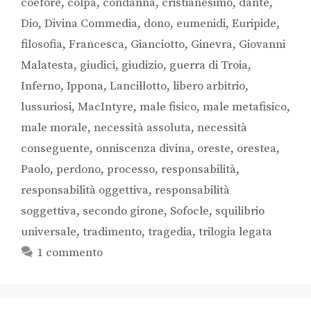
coefore
,
colpa
,
condanna
,
cristianesimo
,
dante
,
Dio
,
Divina Commedia
,
dono
,
eumenidi
,
Euripide
,
filosofia
,
Francesca
,
Gianciotto
,
Ginevra
,
Giovanni
Malatesta
,
giudici
,
giudizio
,
guerra di Troia
,
Inferno
,
Ippona
,
Lancillotto
,
libero arbitrio
,
lussuriosi
,
MacIntyre
,
male fisico
,
male metafisico
,
male morale
,
necessità assoluta
,
necessità
conseguente
,
onniscenza divina
,
oreste
,
orestea
,
Paolo
,
perdono
,
processo
,
responsabilità
,
responsabilità oggettiva
,
responsabilità
soggettiva
,
secondo girone
,
Sofocle
,
squilibrio
universale
,
tradimento
,
tragedia
,
trilogia legata
1 commento