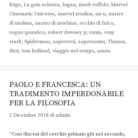
feige
,
La gaia scienza
,
logan
,
mark ruffalo
,
Marvel
Cinematic Universe
,
marvel studios
,
mcu
,
nastro
di mobius
,
nastro di moebius
,
occhio di falco
,
regno quantico
,
robert downey jr
,
ronin
,
rony
stark
,
Spiderman
,
supereroi
,
superuomo
,
Thanos
,
thor
,
tom holland
,
viaggio nel tempo
,
xmen
PAOLO E FRANCESCA: UN
TRADIMENTO IMPERDONABILE
PER LA FILOSOFIA
2 Dicembre 2018
di
admin
“Così discesi del cerchio primaio giù nel secondo,