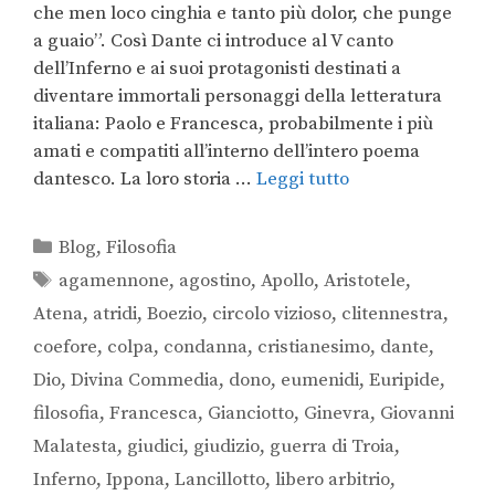
che men loco cinghia e tanto più dolor, che punge
a guaio”. Così Dante ci introduce al V canto
dell’Inferno e ai suoi protagonisti destinati a
diventare immortali personaggi della letteratura
italiana: Paolo e Francesca, probabilmente i più
amati e compatiti all’interno dell’intero poema
dantesco. La loro storia …
Leggi tutto
Blog
,
Filosofia
agamennone
,
agostino
,
Apollo
,
Aristotele
,
Atena
,
atridi
,
Boezio
,
circolo vizioso
,
clitennestra
,
coefore
,
colpa
,
condanna
,
cristianesimo
,
dante
,
Dio
,
Divina Commedia
,
dono
,
eumenidi
,
Euripide
,
filosofia
,
Francesca
,
Gianciotto
,
Ginevra
,
Giovanni
Malatesta
,
giudici
,
giudizio
,
guerra di Troia
,
Inferno
,
Ippona
,
Lancillotto
,
libero arbitrio
,