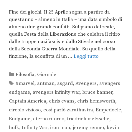
Fine dei giochi. Il 25 Aprile segna a partire da
quest’anno – almeno in Italia – una data simbolo di
almeno due grandi conflitti. Sul piano del reale,
quella Festa della Liberazione che celebra il ritiro
dalle truppe nazifasciste dallo Stivale nel corso
della Seconda Guerra Mondiale. Su quello della
finzione, la sconfitta di un …
Leggi tutto
Filosofia
,
Giornale
#marvel
,
antman
,
asgard
,
Avengers
,
avengers
endgame
,
avengers infinity war
,
bruce banner
,
Captain America
,
chris evans
,
chris hemsworth
,
circolo vizioso
,
così parlò zarathustra
,
Empedocle
,
Endgame
,
eterno ritorno
,
friedrich nietzsche
,
hulk
,
Infinity War
,
iron man
,
jeremy renner
,
kevin