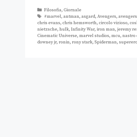
Filosofia
,
Giornale
#marvel
,
antman
,
asgard
,
Avengers
,
avenger
chris evans
,
chris hemsworth
,
circolo vizioso
,
cos
nietzsche
,
hulk
,
Infinity War
,
iron man
,
jeremy r
Cinematic Universe
,
marvel studios
,
mcu
,
nastro
downey jr
,
ronin
,
rony stark
,
Spiderman
,
superero