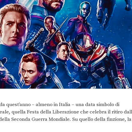
e da quest’anno – almeno in Italia – una data simbolo di
eale, quella Festa della Liberazione che celebra il ritiro dal
 della Seconda Guerra Mondiale. Su quello della finzione, la