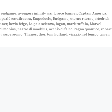
s endgame
,
avengers infinity war
,
bruce banner
,
Captain America
,
ì parlò zarathustra
,
Empedocle
,
Endgame
,
eterno ritorno
,
friedrich
enner
,
kevin feige
,
La gaia scienza
,
logan
,
mark ruffalo
,
Marvel
 di mobius
,
nastro di moebius
,
occhio di falco
,
regno quantico
,
robert
i
,
superuomo
,
Thanos
,
thor
,
tom holland
,
viaggio nel tempo
,
xmen