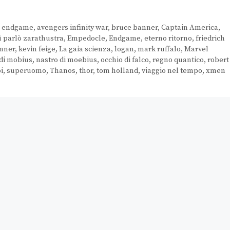
s endgame
,
avengers infinity war
,
bruce banner
,
Captain America
,
ì parlò zarathustra
,
Empedocle
,
Endgame
,
eterno ritorno
,
friedrich
enner
,
kevin feige
,
La gaia scienza
,
logan
,
mark ruffalo
,
Marvel
 di mobius
,
nastro di moebius
,
occhio di falco
,
regno quantico
,
robert
i
,
superuomo
,
Thanos
,
thor
,
tom holland
,
viaggio nel tempo
,
xmen