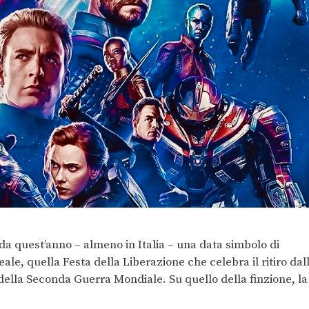
e da quest’anno – almeno in Italia – una data simbolo di
eale, quella Festa della Liberazione che celebra il ritiro dal
 della Seconda Guerra Mondiale. Su quello della finzione, la