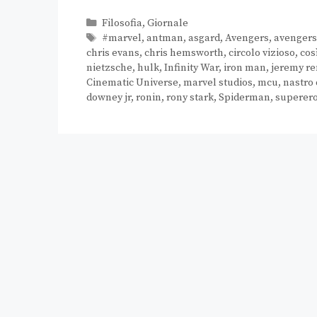
Filosofia
,
Giornale
#marvel
,
antman
,
asgard
,
Avengers
,
avenger
chris evans
,
chris hemsworth
,
circolo vizioso
,
cos
nietzsche
,
hulk
,
Infinity War
,
iron man
,
jeremy r
Cinematic Universe
,
marvel studios
,
mcu
,
nastro
downey jr
,
ronin
,
rony stark
,
Spiderman
,
superero