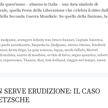
e da quest’anno – almeno in Italia – una data simbolo di
eale, quella Festa della Liberazione che celebra il ritiro dal
 della Seconda Guerra Mondiale. Su quello della finzione, la
s endgame
,
avengers infinity war
,
bruce banner
,
Captain America
,
ì parlò zarathustra
,
Empedocle
,
Endgame
,
eterno ritorno
,
friedrich
enner
,
kevin feige
,
La gaia scienza
,
logan
,
mark ruffalo
,
Marvel
 di mobius
,
nastro di moebius
,
occhio di falco
,
regno quantico
,
robert
i
,
superuomo
,
Thanos
,
thor
,
tom holland
,
viaggio nel tempo
,
xmen
 SERVE ERUDIZIONE: IL CASO
IETZSCHE