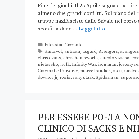
Fine dei giochi. Il 25 Aprile segna a partir
almeno due grandi conflitti. Sul piano del r
truppe nazifasciste dallo Stivale nel corso
sconfitta di un …
Leggi tutto
Filosofia
,
Giornale
#marvel
,
antman
,
asgard
,
Avengers
,
avenger
chris evans
,
chris hemsworth
,
circolo vizioso
,
cos
nietzsche
,
hulk
,
Infinity War
,
iron man
,
jeremy r
Cinematic Universe
,
marvel studios
,
mcu
,
nastro
downey jr
,
ronin
,
rony stark
,
Spiderman
,
superero
PER ESSERE POETA NON
CLINICO DI SACKS E N