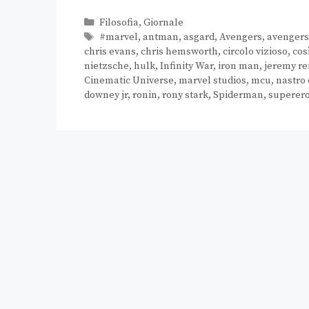
Filosofia
,
Giornale
#marvel
,
antman
,
asgard
,
Avengers
,
avenger
chris evans
,
chris hemsworth
,
circolo vizioso
,
cos
nietzsche
,
hulk
,
Infinity War
,
iron man
,
jeremy r
Cinematic Universe
,
marvel studios
,
mcu
,
nastro
downey jr
,
ronin
,
rony stark
,
Spiderman
,
superero