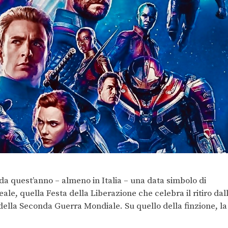
e da quest’anno – almeno in Italia – una data simbolo di
eale, quella Festa della Liberazione che celebra il ritiro dal
 della Seconda Guerra Mondiale. Su quello della finzione, la