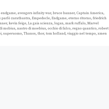
s endgame
,
avengers infinity war
,
bruce banner
,
Captain America
,
ì parlò zarathustra
,
Empedocle
,
Endgame
,
eterno ritorno
,
friedrich
enner
,
kevin feige
,
La gaia scienza
,
logan
,
mark ruffalo
,
Marvel
 di mobius
,
nastro di moebius
,
occhio di falco
,
regno quantico
,
robert
i
,
superuomo
,
Thanos
,
thor
,
tom holland
,
viaggio nel tempo
,
xmen