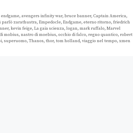
s endgame
,
avengers infinity war
,
bruce banner
,
Captain America
,
ì parlò zarathustra
,
Empedocle
,
Endgame
,
eterno ritorno
,
friedrich
enner
,
kevin feige
,
La gaia scienza
,
logan
,
mark ruffalo
,
Marvel
 di mobius
,
nastro di moebius
,
occhio di falco
,
regno quantico
,
robert
i
,
superuomo
,
Thanos
,
thor
,
tom holland
,
viaggio nel tempo
,
xmen