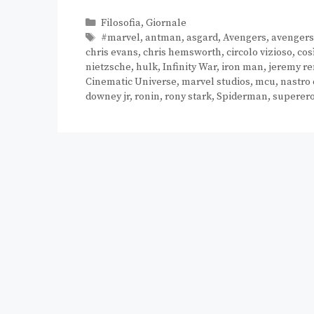
Filosofia
,
Giornale
#marvel
,
antman
,
asgard
,
Avengers
,
avenger
chris evans
,
chris hemsworth
,
circolo vizioso
,
cos
nietzsche
,
hulk
,
Infinity War
,
iron man
,
jeremy r
Cinematic Universe
,
marvel studios
,
mcu
,
nastro
downey jr
,
ronin
,
rony stark
,
Spiderman
,
superero