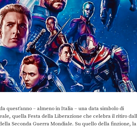
e da quest’anno – almeno in Italia – una data simbolo di
eale, quella Festa della Liberazione che celebra il ritiro dal
 della Seconda Guerra Mondiale. Su quello della finzione, la