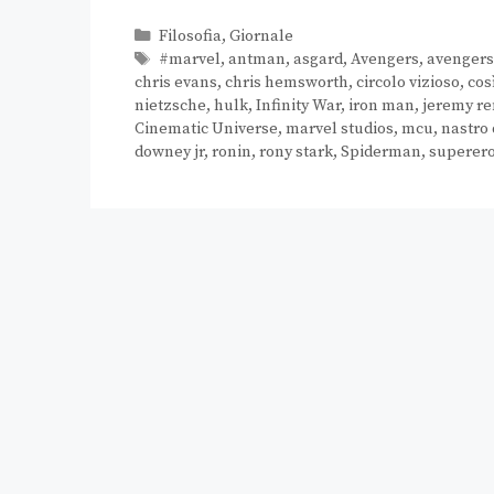
Filosofia
,
Giornale
#marvel
,
antman
,
asgard
,
Avengers
,
avenger
chris evans
,
chris hemsworth
,
circolo vizioso
,
cos
nietzsche
,
hulk
,
Infinity War
,
iron man
,
jeremy r
Cinematic Universe
,
marvel studios
,
mcu
,
nastro
downey jr
,
ronin
,
rony stark
,
Spiderman
,
superero