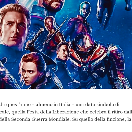
e da quest’anno – almeno in Italia – una data simbolo di
eale, quella Festa della Liberazione che celebra il ritiro dal
 della Seconda Guerra Mondiale. Su quello della finzione, la