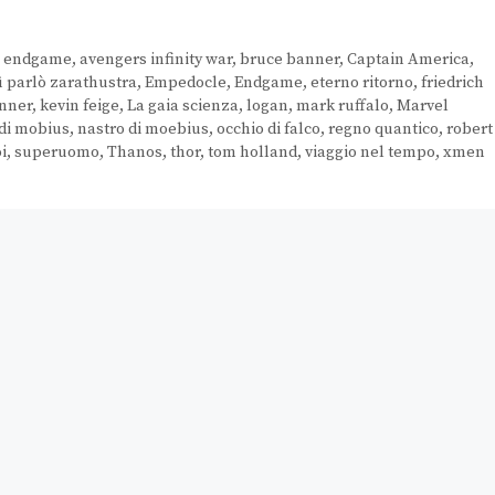
s endgame
,
avengers infinity war
,
bruce banner
,
Captain America
,
ì parlò zarathustra
,
Empedocle
,
Endgame
,
eterno ritorno
,
friedrich
enner
,
kevin feige
,
La gaia scienza
,
logan
,
mark ruffalo
,
Marvel
 di mobius
,
nastro di moebius
,
occhio di falco
,
regno quantico
,
robert
i
,
superuomo
,
Thanos
,
thor
,
tom holland
,
viaggio nel tempo
,
xmen