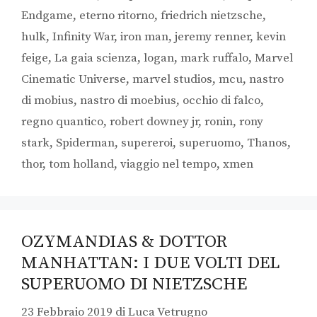
Endgame
,
eterno ritorno
,
friedrich nietzsche
,
hulk
,
Infinity War
,
iron man
,
jeremy renner
,
kevin
feige
,
La gaia scienza
,
logan
,
mark ruffalo
,
Marvel
Cinematic Universe
,
marvel studios
,
mcu
,
nastro
di mobius
,
nastro di moebius
,
occhio di falco
,
regno quantico
,
robert downey jr
,
ronin
,
rony
stark
,
Spiderman
,
supereroi
,
superuomo
,
Thanos
,
thor
,
tom holland
,
viaggio nel tempo
,
xmen
OZYMANDIAS & DOTTOR
MANHATTAN: I DUE VOLTI DEL
SUPERUOMO DI NIETZSCHE
23 Febbraio 2019
di
Luca Vetrugno