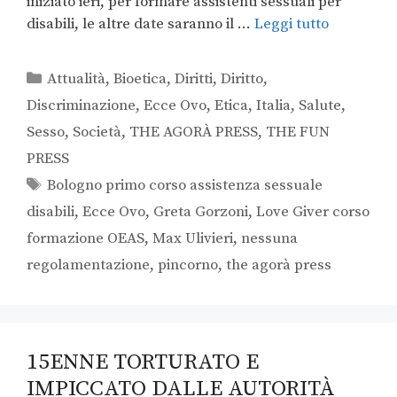
iniziato ieri, per formare assistenti sessuali per
disabili, le altre date saranno il …
Leggi tutto
Attualità
,
Bioetica
,
Diritti
,
Diritto
,
Discriminazione
,
Ecce Ovo
,
Etica
,
Italia
,
Salute
,
Sesso
,
Società
,
THE AGORÀ PRESS
,
THE FUN
PRESS
Bologno primo corso assistenza sessuale
disabili
,
Ecce Ovo
,
Greta Gorzoni
,
Love Giver corso
formazione OEAS
,
Max Ulivieri
,
nessuna
regolamentazione
,
pincorno
,
the agorà press
15ENNE TORTURATO E
IMPICCATO DALLE AUTORITÀ