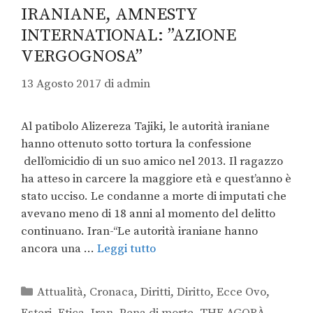
IRANIANE, AMNESTY
INTERNATIONAL: ”AZIONE
VERGOGNOSA”
13 Agosto 2017
di
admin
Al patibolo Alizereza Tajiki, le autorità iraniane
hanno ottenuto sotto tortura la confessione
dell’omicidio di un suo amico nel 2013. Il ragazzo
ha atteso in carcere la maggiore età e quest’anno è
stato ucciso. Le condanne a morte di imputati che
avevano meno di 18 anni al momento del delitto
continuano. Iran-‘‘Le autorità iraniane hanno
ancora una …
Leggi tutto
Attualità
,
Cronaca
,
Diritti
,
Diritto
,
Ecce Ovo
,
Esteri
,
Etica
,
Iran
,
Pena di morte
,
THE AGORÀ