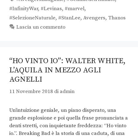
#InfinityWar
,
#Levinas
,
#marvel
,
#SelezioneNaturale
,
#StanLee
,
Avengers
,
Thanos
Lascia un commento
“HO VINTO IO”: WALTER WHITE,
L’AQUILA IN MEZZO AGLI
AGNELLI
11 Novembre 2018
di
admin
Un’intuizione geniale, un piano disperato, una
grande esplosione e poi quella frase pronunciata a
denti stretti, con inquietante freddezza: “Ho vinto
io.”. Breaking Bad è la storia di una caduta, di una