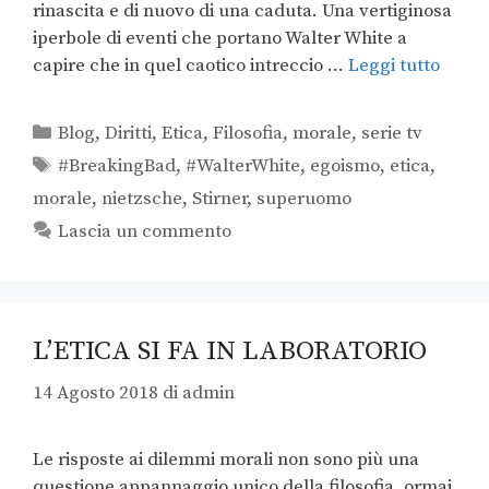
rinascita e di nuovo di una caduta. Una vertiginosa
iperbole di eventi che portano Walter White a
capire che in quel caotico intreccio …
Leggi tutto
Blog
,
Diritti
,
Etica
,
Filosofia
,
morale
,
serie tv
#BreakingBad
,
#WalterWhite
,
egoismo
,
etica
,
morale
,
nietzsche
,
Stirner
,
superuomo
Lascia un commento
L’ETICA SI FA IN LABORATORIO
14 Agosto 2018
di
admin
Le risposte ai dilemmi morali non sono più una
questione appannaggio unico della filosofia, ormai