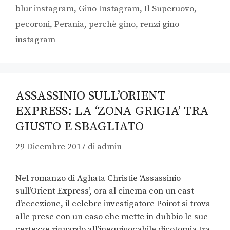
blur instagram
,
Gino Instagram
,
Il Superuovo
,
pecoroni
,
Perania
,
perchè gino
,
renzi gino
instagram
ASSASSINIO SULL’ORIENT
EXPRESS: LA ‘ZONA GRIGIA’ TRA
GIUSTO E SBAGLIATO
29 Dicembre 2017
di
admin
Nel romanzo di Aghata Christie ‘Assassinio
sull’Orient Express’, ora al cinema con un cast
d’eccezione, il celebre investigatore Poirot si trova
alle prese con un caso che mette in dubbio le sue
certezze riguardo all’inequivocabile dicotomia tra