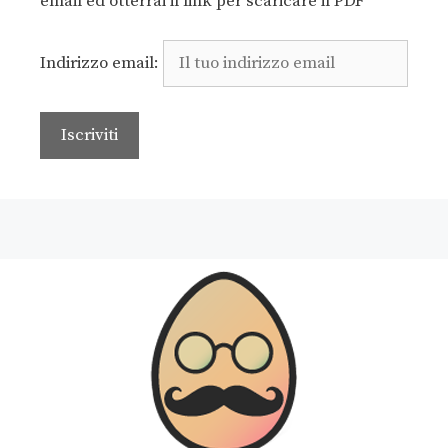
email ed otterrai il link per scaricare il PDF
Indirizzo email: