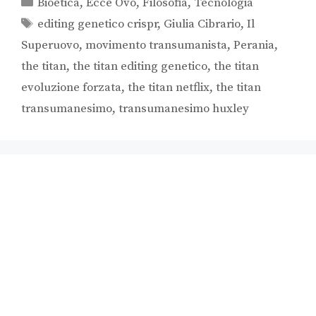
Bioetica
,
Ecce Ovo
,
Filosofia
,
Tecnologia
editing genetico crispr
,
Giulia Cibrario
,
Il
Superuovo
,
movimento transumanista
,
Perania
,
the titan
,
the titan editing genetico
,
the titan
evoluzione forzata
,
the titan netflix
,
the titan
transumanesimo
,
transumanesimo huxley