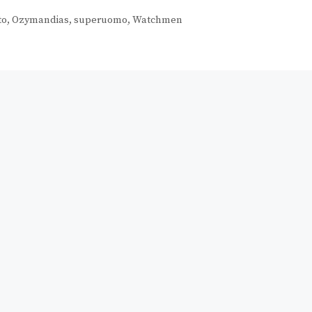
to
,
Ozymandias
,
superuomo
,
Watchmen