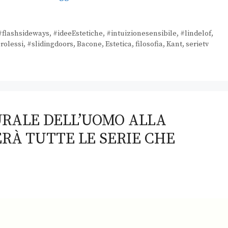
#flashsideways
,
#ideeEstetiche
,
#intuizionesensibile
,
#lindelof
,
rolessi
,
#slidingdoors
,
Bacone
,
Estetica
,
filosofia
,
Kant
,
serietv
URALE DELL’UOMO ALLA
ERÀ TUTTE LE SERIE CHE