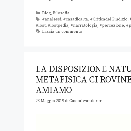
Blog
,
Filosofia
#analessi
,
#casadicarta
,
#CriticadelGiudizio
,
#lost
,
#lostpedia
,
#narratologia
,
#percezione
,
#p
Lascia un commento
LA DISPOSIZIONE NAT
METAFISICA CI ROVIN
AMIAMO
23 Maggio 2019
di
Casualwanderer