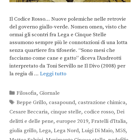
Il Codice Rosso… Nuove polemiche nelle retrovie
del governo giallo-verde. Nomen omen, visto che
ormai gli scontri fra Lega e Cinque Stelle
assumono sempre più le connotazioni di una lotta
senza quartiere fra tifoserie. “Sono mesi che
facciamo come cane e gatto” diceva l’Andreotti
interpretato da Toni Servillo ne Il Divo (2008) per
la regia di …
Leggi tutto
Filosofia
,
Giornale
Beppe Grillo
,
casapound
,
castrazione chimica
,
Cesare Beccaria
,
cinque stelle
,
codice rosso
,
Dei
delitti e delle pene
,
europee 2019
,
Fratelli d'Italia
,
giulia grillo
,
Lega
,
Lega Nord
,
Luigi Di Maio
,
M5S
,
Matteo Salvini
,
Movimento Cinque stelle
,
pedofilia
,