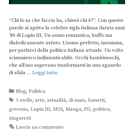
“Chi lo sa che faccia ha, chissà chi è?”. Con queste
parole si apriva la celebre sigla italiana datata anni
’80 di Lupin III. Un uomo romantico, buffo ma
diabolicamente astuto. L’uomo perfetto, insomma,
per parlarci della politica italiana attuale. Un volto
scimmiesco indimenticabile. Occhi bambineschi,
che all’uso sapevano trasformarsi in uno sguardo
di sfida …
Leggi tutto
Blog
,
Politica
5 stelle
,
arte
,
attualità
,
di maio
,
fumetti
,
governo
,
Lupin III
,
M5S
,
Manga
,
PD
,
politica
,
zingaretti
Lascia un commento