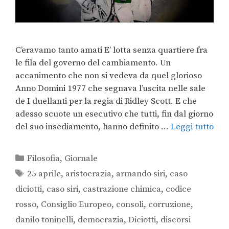
C’eravamo tanto amati E’ lotta senza quartiere fra
le fila del governo del cambiamento. Un
accanimento che non si vedeva da quel glorioso
Anno Domini 1977 che segnava l’uscita nelle sale
de I duellanti per la regia di Ridley Scott. E che
adesso scuote un esecutivo che tutti, fin dal giorno
del suo insediamento, hanno definito …
Leggi tutto
Filosofia
,
Giornale
25 aprile
,
aristocrazia
,
armando siri
,
caso
diciotti
,
caso siri
,
castrazione chimica
,
codice
rosso
,
Consiglio Europeo
,
consoli
,
corruzione
,
danilo toninelli
,
democrazia
,
Diciotti
,
discorsi