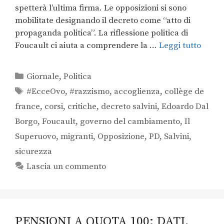
spetterà l’ultima firma. Le opposizioni si sono
mobilitate designando il decreto come “atto di
propaganda politica”. La riflessione politica di
Foucault ci aiuta a comprendere la …
Leggi tutto
Giornale
,
Politica
#EcceOvo
,
#razzismo
,
accoglienza
,
collège de
france
,
corsi
,
critiche
,
decreto salvini
,
Edoardo Dal
Borgo
,
Foucault
,
governo del cambiamento
,
Il
Superuovo
,
migranti
,
Opposizione
,
PD
,
Salvini
,
sicurezza
Lascia un commento
PENSIONI A QUOTA 100: DATI,